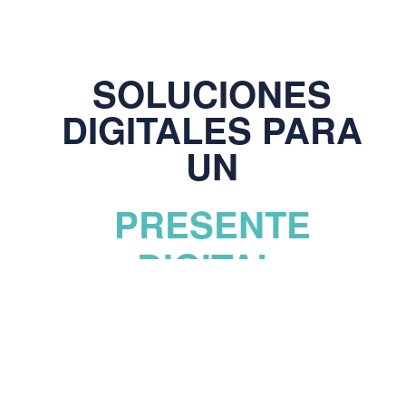
SOLUCIONES
DIGITALES PARA
UN
PRESENTE
DIGITAL.
En nuestra agencia de marketing digital,
combinamos innovación, creatividad,
contenido y análisis para ofrecerte un
que responde a las
servicio integral